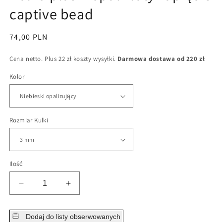
captive bead
Cena
74,00 PLN
regularna
Cena netto. Plus 22 zł koszty wysyłki.
Darmowa dostawa od 220 zł
Kolor
Rozmiar Kulki
Ilość
Zmniejsz
Zwiększ
ilość
ilość
dla
dla
Dodaj do listy obserwowanych
Kółko
Kółko