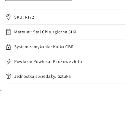
płaski
płaski
opal
opal
złoty
złoty
SKU: R172
zapięcie
zapięcie
captive
captive
Materiał: Stal Chirurgiczna 316L
bead
bead
System zamykania: Kulka CBR
Powłoka: Powłoka IP różowe złoto
Jednostka sprzedaży: Sztuka
*